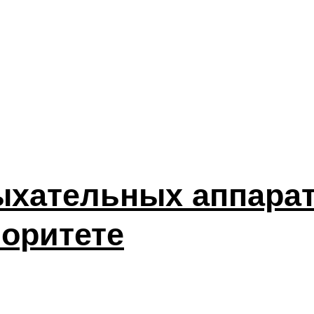
хательных аппарато
иоритете