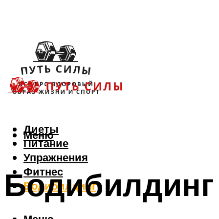
Диеты
Меню
Питание
Упражнения
Фитнес
Бодибилдинг
Бодибилдинг
Меню