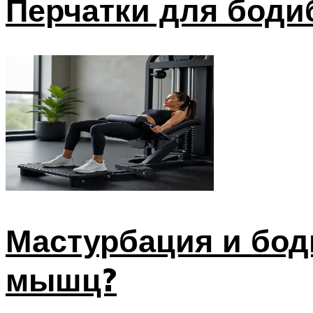
Перчатки для боди
Мастурбация и бод
мышц?