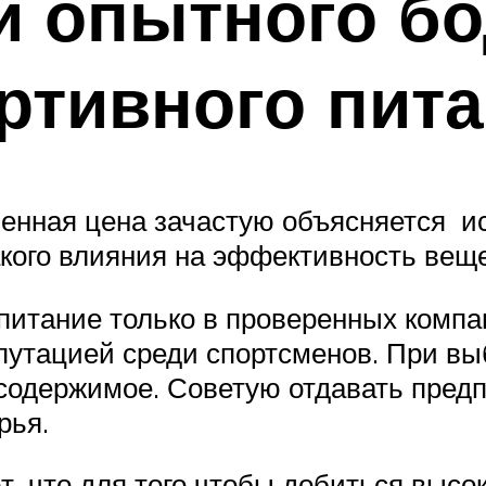
и опытного б
ртивного пит
шенная цена зачастую объясняется 
акого влияния на эффективность вещ
питание только в проверенных комп
утацией среди спортсменов. При вы
содержимое. Советую отдавать пред
рья.
 что для того чтобы добиться высок