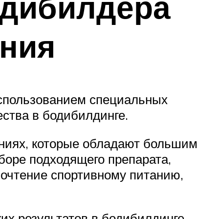
одибилдера
ания
использованием специальных
ества в бодибилдинге.
аниях, которые обладают большим
боре подходящего препарата,
почтение спортивному питанию,
их результатов в бодибилдинге,