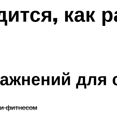
дится, как 
ь
ражнений для
 и фитнесом