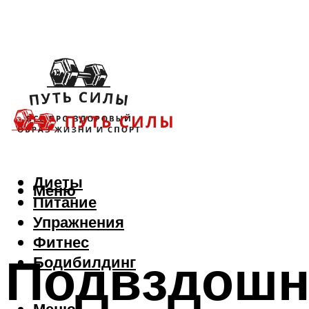
Диеты
Меню
Питание
Упражнения
Фитнес
Подвздошн
Бодибилдинг
Меню