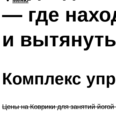
— где нахо
и вытянут
Комплекс уп
Цены на Коврики для занятий йогой