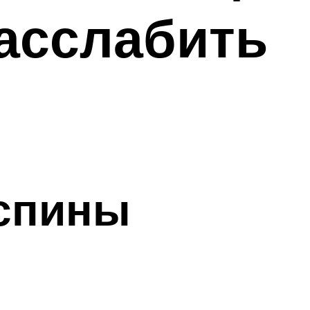
расслабить
 спины