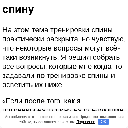
спину
На этом тема тренировки спины
практически раскрыта, но чувствую,
что некоторые вопросы могут всё-
таки возникнуть. Я решил собрать
все вопросы, которые мне когда-то
задавали по тренировке спины и
осветить их ниже:
«Если после того, как я
потренировал спину на следующие
Мы собираем этот чертов cookie, как и все. Продолжая пользоваться
дни она не болит, то значит, что я
сайтом, вы соглашаетесь с этим.
Подробнее
OK