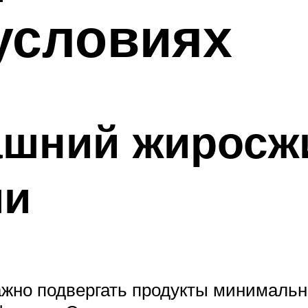
условиях
ашний жиросж
ми
ажно подвергать продукты минимально