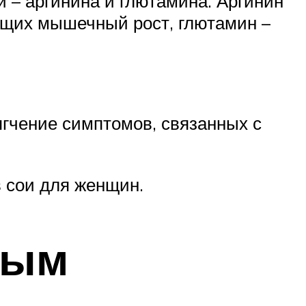
й – аргинина и глютамина. Аргинин
ющих мышечный рост, глютамин –
ягчение симптомов, связанных с
в сои для женщин.
ным