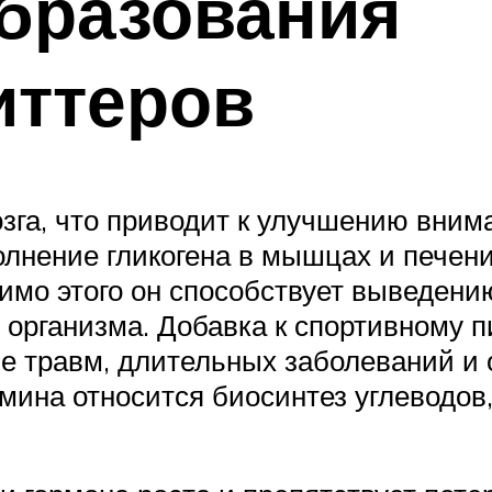
бразования
иттеров
га, что приводит к улучшению внима
олнение гликогена в мышцах и печени
мо этого он способствует выведени
з организма. Добавка к спортивному 
 травм, длительных заболеваний и 
ина относится биосинтез углеводов,