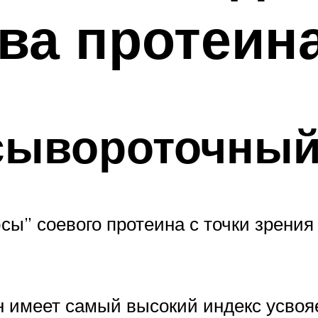
ва протеин
сывороточный
ы” соевого протеина с точки зрения 
ин имеет самый высокий индекс усво