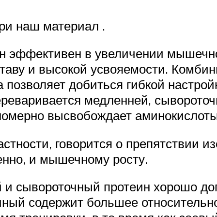
ри наш материал .
ин эффективен в увеличении мышечн
аву и высокой усвояемости. Комбини
а позволяет добиться гибкой настрой
ереваривается медленней, сывороточ
номерно высвобождает аминокислоты 
астности, говорится о препятствии и
венно, и мышечному росту.
й и сывороточный протеин хорошо доп
очный содержит большее относитель