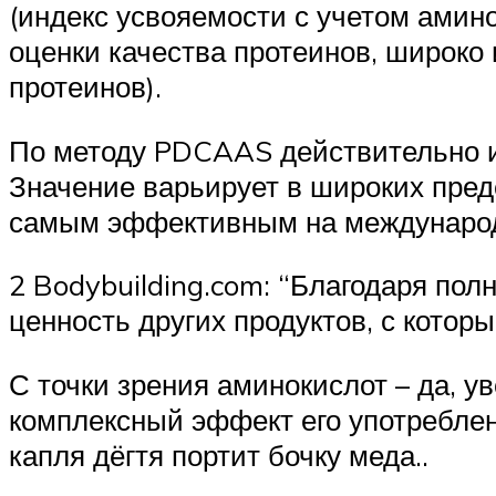
(индекс усвояемости с учетом амин
оценки качества протеинов, широко
протеинов).
По методу PDCAAS действительно инд
Значение варьирует в широких пред
самым эффективным на международ
2 Bodybuilding.com: “Благодаря по
ценность других продуктов, с котор
С точки зрения аминокислот – да, у
комплексный эффект его употреблен
капля дёгтя портит бочку меда..