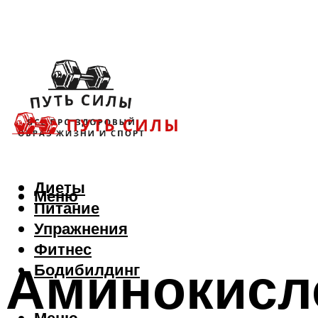
Диеты
Меню
Питание
Упражнения
Фитнес
Аминокисл
Бодибилдинг
Меню