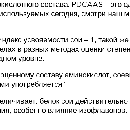
окислотного состава. PDCAAS – это 
 используемых сегодня, смотри наш м
екс усвояемости сои – 1, такой же 
елах в разных методах оценки степе
ном уровне.
лноценному составу аминокислот, со
ыми употребляется”
величивает, белок сои действительно
ия, особенно влияние изофлавонов. 