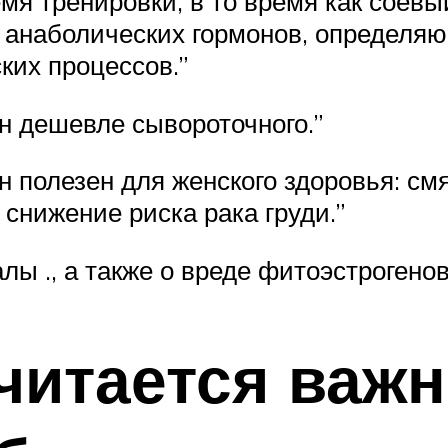
емя тренировки, в то время как соевы
я анаболических гормонов, определя
ких процессов.”
ин дешевле сывороточного.”
н полезен для женского здоровья: см
 снижение риска рака груди.”
ы ., а также о вреде фитоэстрогено
читается важ