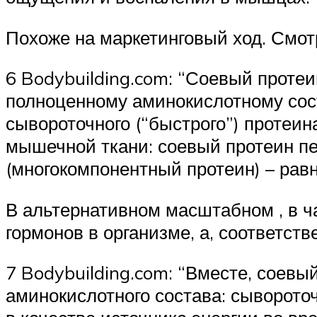
Похоже на маркетинговый ход. Смот
6 Bodybuilding.com: “Соевый проте
полноценному аминокислотному сост
сывороточного (“быстрого”) протеин
мышечной ткани: соевый протеин п
(многокомпонентный протеин) – рав
В альтернативном масштабном , в ч
гормонов в организме, а, соответст
7 Bodybuilding.com: “Вместе, соевы
аминокислотного состава: сыворот