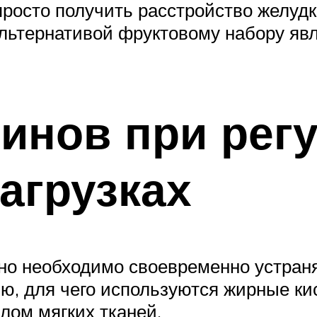
просто получить расстройство желудк
альтернативой фруктовому набору яв
инов при рег
агрузках
но необходимо своевременно устранят
ю, для чего используются жирные ки
ом мягких тканей.