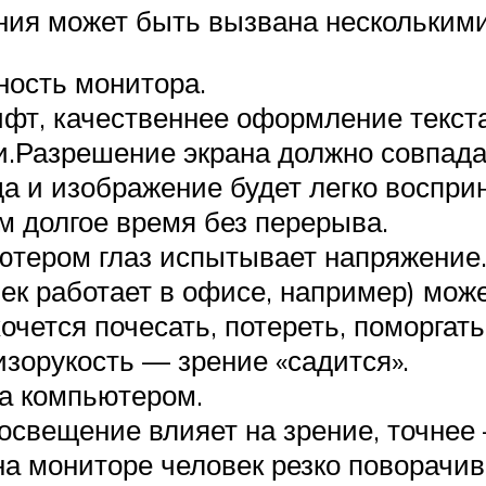
ния может быть вызвана нескольким
ность монитора.
ифт, качественнее оформление текст
и.Разрешение экрана должно совпада
да и изображение будет легко воспри
м долгое время без перерыва.
ютером глаз испытывает напряжение
век работает в офисе, например) мож
хочется почесать, потереть, поморгать
изорукость — зрение «садится».
а компьютером.
 освещение влияет на зрение, точнее
на мониторе человек резко поворачив