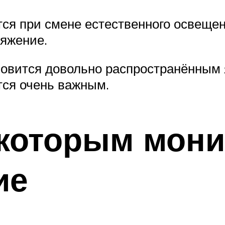
ся при смене естественного освещени
яжение.
новится довольно распространённым 
тся очень важным.
которым мони
ие