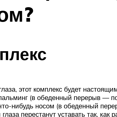
ом?
плекс
 глаза, этот комплекс будет настоящи
 пальминг (в обеденный перерыв — п
 что-нибудь носом (в обеденный перер
 глаза перестанут уставать так, как 