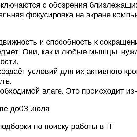
реключаются с обозрения близлежащи
ельная фокусировка на экране компь
вижность и способность к сокраще
едмет. Они, как и любые мышцы, нуж
ости.
создаёт условий для их активного кр
тв.
обходимой влаге. Это происходит из-з
упе до03 июля
одборки по поиску работы в IT