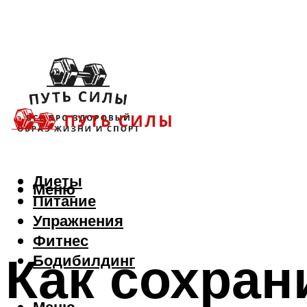
Диеты
Меню
Питание
Упражнения
Фитнес
Как сохран
Бодибилдинг
Меню