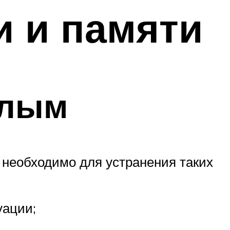
и и памяти
слым
 необходимо для устранения таких
уации;