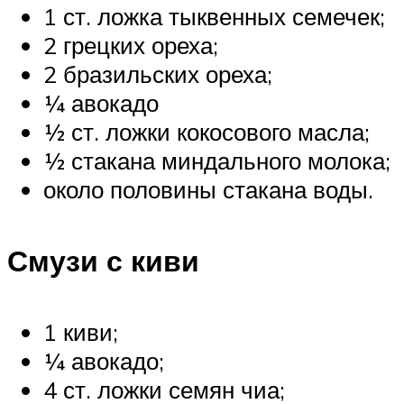
1 ст. ложка тыквенных семечек;
2 грецких ореха;
2 бразильских ореха;
¼ авокадо
½ ст. ложки кокосового масла;
½ стакана миндального молока;
около половины стакана воды.
Смузи с киви
1 киви;
¼ авокадо;
4 ст. ложки семян чиа;