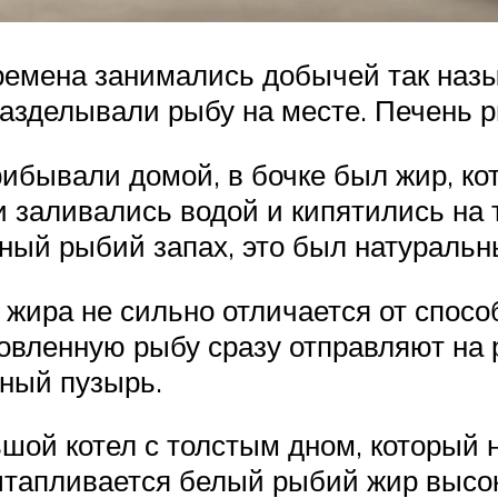
емена занимались добычей так назыв
разделывали рыбу на месте. Печень р
рибывали домой, в бочке был жир, к
 заливались водой и кипятились на 
ный рыбий запах, это был натуральн
жира не сильно отличается от спосо
вленную рыбу сразу отправляют на р
чный пузырь.
ой котел с толстым дном, который н
вытапливается белый рыбий жир высок