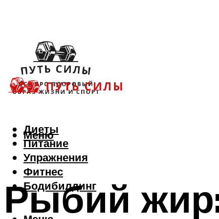
Диеты
Меню
Питание
Упражнения
Фитнес
Рыбий жир:
Бодибилдинг
Меню