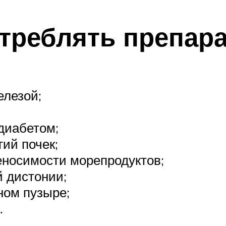
треблять препара
елезой;
диабетом;
ий почек;
еносимости морепродуктов;
й дистонии;
ном пузыре;
.