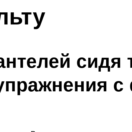
льту
антелей сидя 
упражнения с