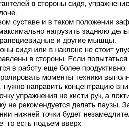
 гантелей в стороны сидя, упражнени
лоне.
евом суставе и в таком положении за
 максимально нагрузить заднюю дельт
 трапециевидные и другие мышцы.
оны сидя или в наклоне не стоит упу
равлены в стороны. Если попытаться
тся в работу еще более продуктивно.
тролировать моменты техники выполн
, нужно направить концентрацию вним
чку упражнения не кисти рук, а локти
ку не рекомендуется делать паузы. З
нии нижней точки будет незамедлите
, то есть подъем вверх.