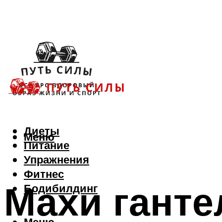
Диеты
Меню
Питание
Упражнения
Фитнес
Махи ганте
Бодибилдинг
Меню