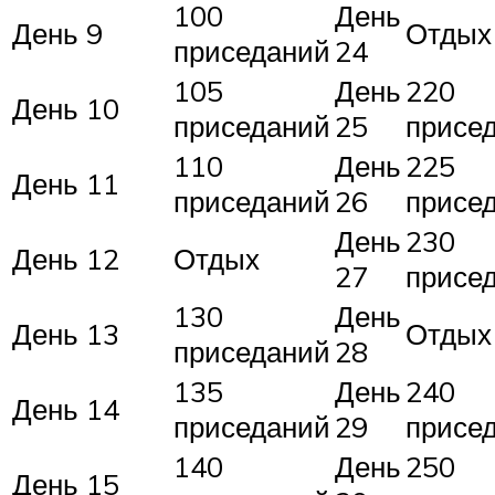
100
День
День 9
Отдых
приседаний
24
105
День
220
День 10
приседаний
25
присе
110
День
225
День 11
приседаний
26
присе
День
230
День 12
Отдых
27
присе
130
День
День 13
Отдых
приседаний
28
135
День
240
День 14
приседаний
29
присе
140
День
250
День 15