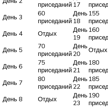
День 2
приседаний
17
присе
60
День
155
День 3
приседаний
18
присе
День
160
День 4
Отдых
19
присе
70
День
День 5
Отдых
приседаний
20
75
День
180
День 6
приседаний
21
присе
80
День
185
День 7
приседаний
22
присе
День
190
День 8
Отдых
23
присе