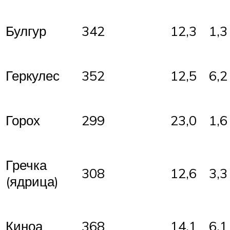
Булгур
342
12,3
1,3
Геркулес
352
12,5
6,2
Горох
299
23,0
1,6
Гречка
308
12,6
3,3
(ядрица)
Киноа
368
14,1
6,1