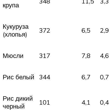
348
11,5
3,3
крупа
Кукуруза
372
6,5
2,9
(хлопья)
Мюсли
317
7,8
4,6
Рис белый
344
6,7
0,7
Рис дикий
101
4,1
0,4
черный