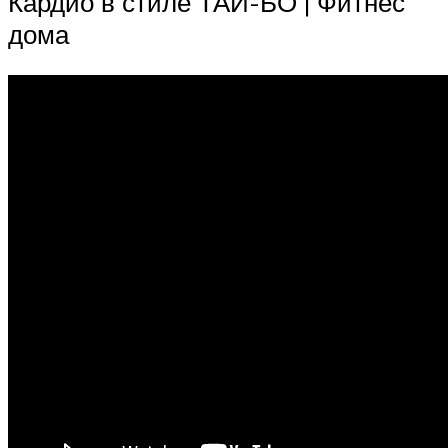
Кардио в стиле ТАЙ-БО | Фитнес
дома