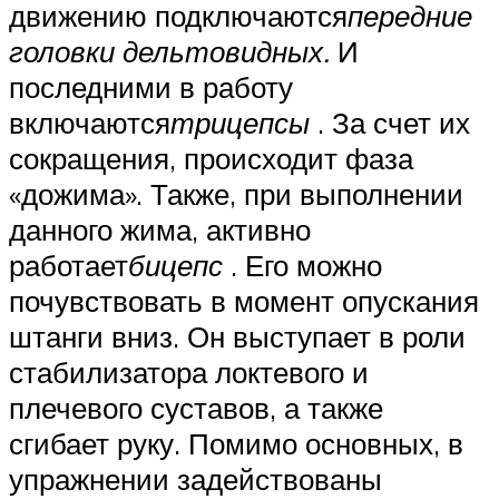
движению подключаются
передние
головки дельтовидных
.
И
последними в работу
включаются
трицепсы
. За счет их
сокращения, происходит фаза
«дожима». Также, при выполнении
данного жима, активно
работает
бицепс
. Его можно
почувствовать в момент опускания
штанги вниз. Он выступает в роли
стабилизатора локтевого и
плечевого суставов, а также
сгибает руку. Помимо основных, в
упражнении задействованы