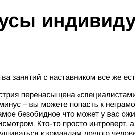
усы индивид
а занятий с наставником все же есть
стрия перенасыщена «специалистам
 минус – вы можете попасть к негра
амое безобидное что может у вас ожи
смотром. Кто-то просто интроверт, а 
ушиваться к командам другого челове