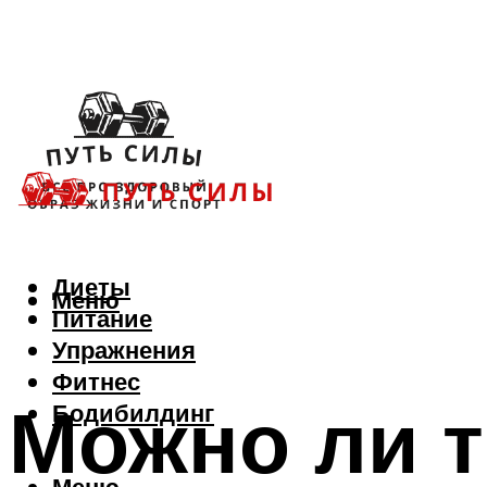
Диеты
Меню
Питание
Упражнения
Фитнес
Можно ли т
Бодибилдинг
Меню