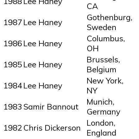
1988
Lee Haney
CA
Gothenburg,
1987
Lee Haney
Sweden
Columbus,
1986
Lee Haney
OH
Brussels,
1985
Lee Haney
Belgium
New York,
1984
Lee Haney
NY
Munich,
1983
Samir Bannout
Germany
London,
1982
Chris Dickerson
England