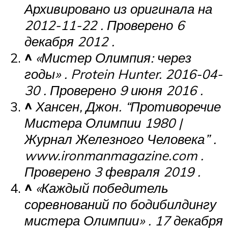
Архивировано из оригинала на
2012-11-22 . Проверено 6
декабря 2012 .
^
«Мистер Олимпия: через
годы»
.
Protein Hunter.
2016-04-
30
.
Проверено 9
июня
2016
.
^
Хансен, Джон.
“Противоречие
Мистера Олимпии 1980 |
Журнал Железного Человека”
.
www.ironmanmagazine.com
.
Проверено 3
февраля 2019
.
^
«Каждый победитель
соревнований по бодибилдингу
мистера Олимпии»
.
17 декабря