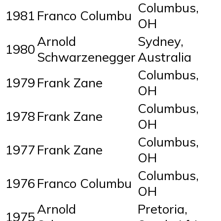
Columbus,
1981
Franco Columbu
OH
Arnold
Sydney,
1980
Schwarzenegger
Australia
Columbus,
1979
Frank Zane
OH
Columbus,
1978
Frank Zane
OH
Columbus,
1977
Frank Zane
OH
Columbus,
1976
Franco Columbu
OH
Arnold
Pretoria,
1975