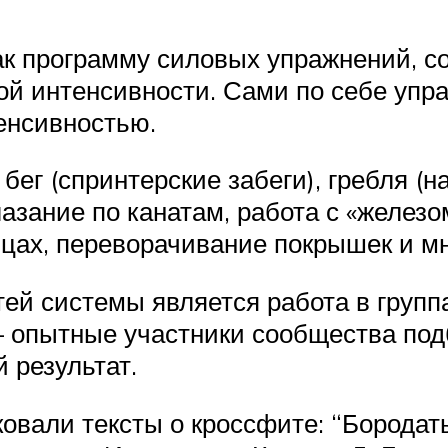
как программу силовых упражнений, 
й интенсивности. Сами по себе упра
енсивностью.
ег (спринтерские забеги), гребля (
лазание по канатам, работа с «железом
ьцах, переворачивание покрышек и мн
й системы является работа в группа
 опытные участники сообщества подб
 результат.
овали тексты о кроссфите: “Бородат