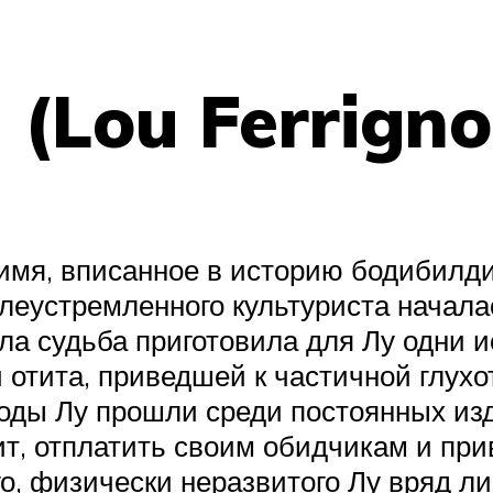
 (Lou Ferrign
 имя, вписанное в историю бодибилд
леустремленного культуриста начала
ала судьба приготовила для Лу одни 
отита, приведшей к частичной глухот
годы Лу прошли среди постоянных из
тит, отплатить своим обидчикам и пр
го, физически неразвитого Лу вряд ли