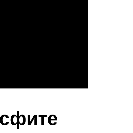
ссфите