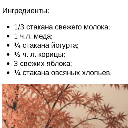
Ингредиенты:
1/3 стакана свежего молока;
1 ч.л. меда;
¼ стакана йогурта;
½ ч. л. корицы;
3 свежих яблока;
¼ стакана овсяных хлопьев.