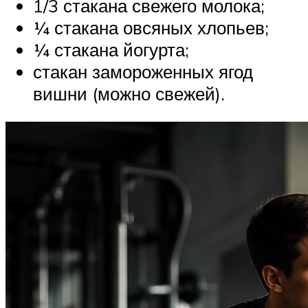
1/3 стакана свежего молока;
¼ стакана овсяных хлопьев;
¼ стакана йогурта;
стакан замороженных ягод
вишни (можно свежей).