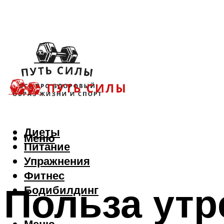
Диеты
Меню
Питание
Упражнения
Фитнес
Польза утр
Бодибилдинг
Меню