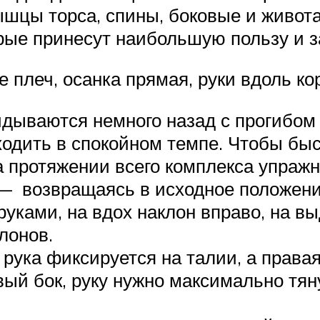
цы торса, спины, боковые и живота
рые принесут наибольшую пользу и 
 плеч, осанка прямая, руки вдоль ко
идываются немного назад с прогибом
ходить в спокойном темпе. Чтобы быс
а протяжении всего комплекса упражн
 — возвращаясь в исходное положени
уками, на вдох наклон вправо, на в
лонов.
рука фиксируется на талии, а правая
ый бок, руку нужно максимально тяну