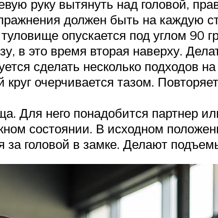
евую руку вытянуть над головой, прав
пражнения должен быть на каждую ст
туловище опускается под углом 90 гра
зу, в это время вторая наверху. Дела
уется сделать несколько подходов н
 круг очерчивается тазом. Повторяетс
ща. Для него понадобится партнер ил
жном состоянии. В исходном положен
я за головой в замке. Делают подъем