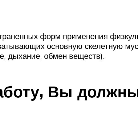
остраненных форм применения физкул
хватывающих основную скелетную му
, дыхание, обмен веществ).
аботу, Вы должн