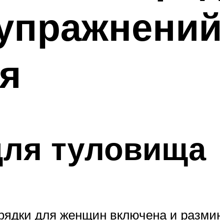
упражнений
я
для туловища
арядки для женщин включена и разми