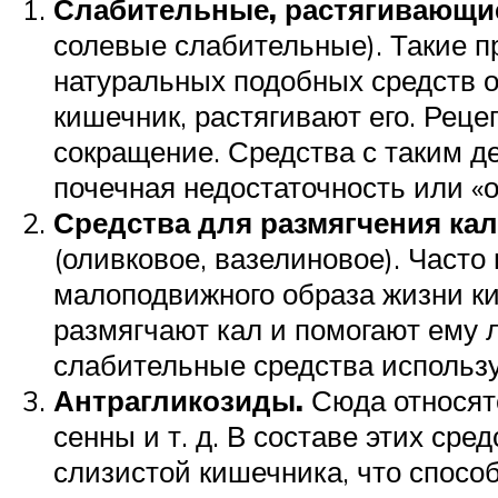
Слабительные, растягивающи
солевые слабительные). Такие п
натуральных подобных средств от
кишечник, растягивают его. Рец
сокращение. Средства с таким д
почечная недостаточность или «
Средства для размягчения ка
(оливковое, вазелиновое). Част
малоподвижного образа жизни ки
размягчают кал и помогают ему 
слабительные средства использу
Антрагликозиды.
Сюда относят
сенны и т. д. В составе этих ср
слизистой кишечника, что спосо