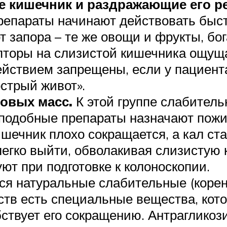
е кишечник и раздражающие его 
репараты начинают действовать быст
 запора – те же овощи и фрукты, бог
епторы на слизистой кишечника ощуща
ействием запрещены, если у пациент
острый живот».
ловых масс.
К этой группе слабител
о подобные препараты назначают пож
шечник плохо сокращается, а кал ст
легко выйти, обволакивая слизистую
ют при подготовке к колоноскопии.
ся натуральные слабительные (корень
едств есть специальные вещества, ко
бствует его сокращению. Антраглико