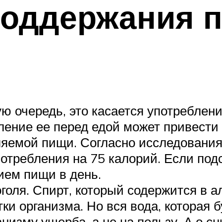
поддержания п
ю очередь, это касается употреблени
ление ее перед едой может привести к
яемой пищи. Согласно исследованиям
требления на 75 калорий. Если подсч
рием пищи в день.
оля. Спирт, который содержится в а
ки организма. Но вся вода, которая 
низму ущерба, а не на пользу. А о сн