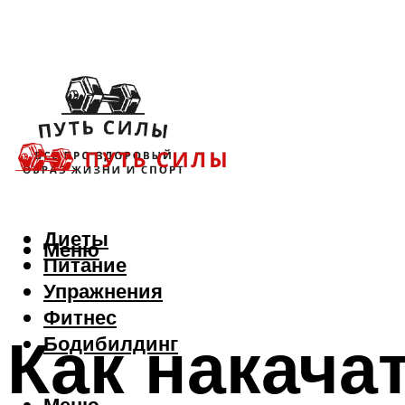
Диеты
Меню
Питание
Упражнения
Фитнес
Как накача
Бодибилдинг
Меню