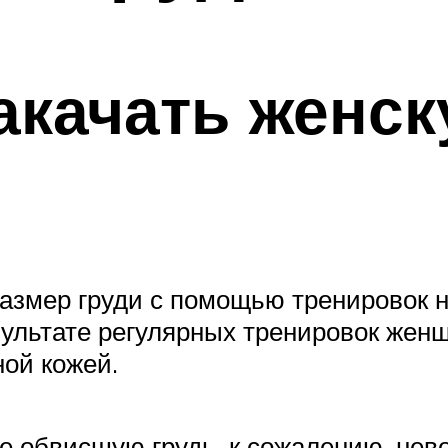
акачать женск
размер груди с помощью тренировок
зультате регулярных тренировок женщ
ной кожей.
е обвисшую грудь, к сожалению, нев