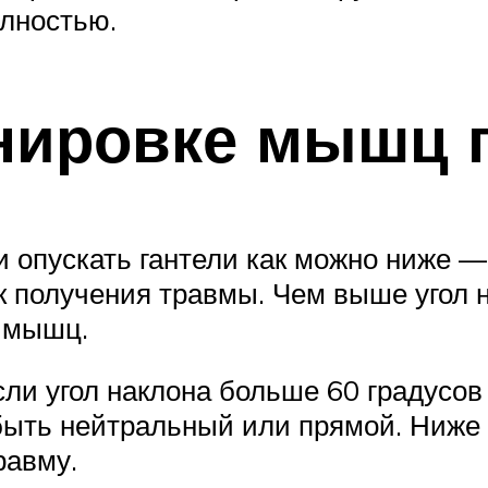
олностью.
нировке мышц 
опускать гантели как можно ниже — 
ск получения травмы. Чем выше угол 
х мышц.
сли угол наклона больше 60 градусов
ть нейтральный или прямой. Ниже у
равму.