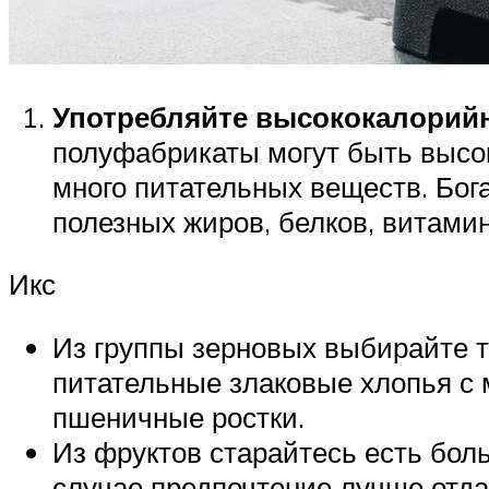
Употребляйте высококалорий
полуфабрикаты могут быть высок
много питательных веществ. Бо
полезных жиров, белков, витами
Икс
Из группы зерновых выбирайте т
питательные злаковые хлопья с 
пшеничные ростки.
Из фруктов старайтесь есть бол
случае предпочтение лучше отда