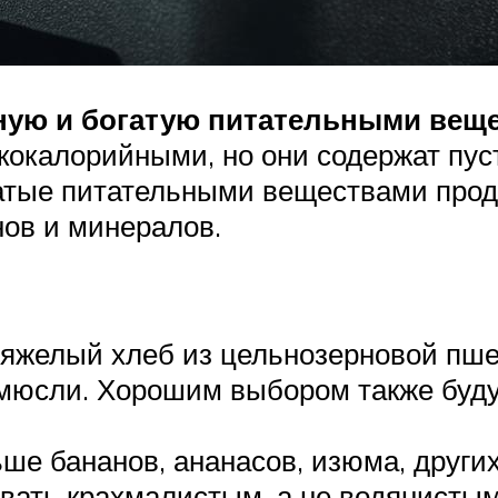
ную и богатую питательными вещ
окалорийными, но они содержат пуст
гатые питательными веществами прод
нов и минералов.
яжелый хлеб из цельнозерновой пшен
мюсли. Хорошим выбором также будут
ьше бананов, ананасов, изюма, други
вать крахмалистым, а не водянисты