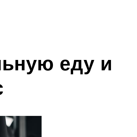
льную еду и
с