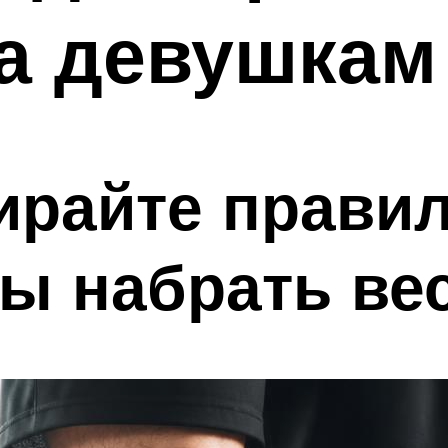
а девушкам
ирайте прави
бы набрать ве