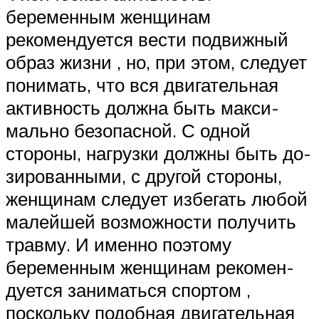
беременным женщинам
рекомендуется вести подвижный
об­раз жиз­ни , но, при этом, следует
понимать, что вся двигательная
активность долж­на быть мак­си­
маль­но безо­пас­ной. С одной
стороны, нагрузки должны быть до­
зи­ро­ван­ны­ми, с дру­гой стороны,
женщинам следует избегать любой
малейшей воз­мож­нос­ти по­лу­чить
травму. И именно поэтому
беременным женщинам ре­ко­мен­
ду­ет­ся за­ни­мать­ся спортом ,
поскольку подобная двигательная