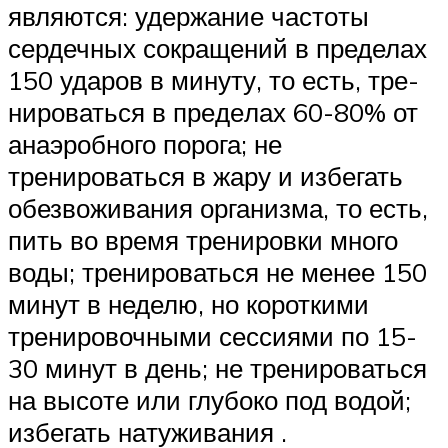
являются: удер­жа­ние час­то­ты
сердечных сокращений в пределах
150 ударов в минуту, то есть, тре­
ни­ро­вать­ся в пре­де­лах 60-80% от
анаэробного порога; не
тренироваться в жару и из­бе­гать
обез­во­жи­ва­ния ор­га­низ­ма, то есть,
пить во время тренировки много
воды; тре­ни­ро­вать­ся не ме­нее 150
минут в неделю, но короткими
тренировочными сессиями по 15-
30 ми­нут в день; не тре­ни­ро­вать­ся
на вы­со­те или глубоко под водой;
избегать на­ту­жи­ва­ния .