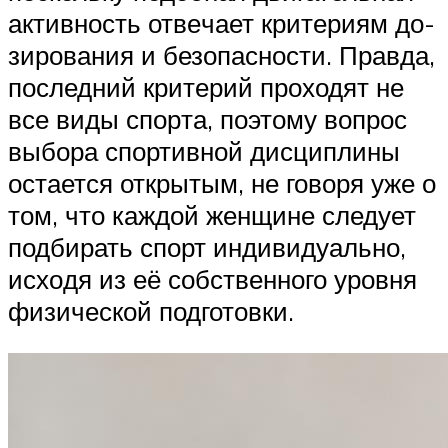
активность от­ве­ча­ет кри­те­ри­ям до­
зи­ро­ва­ния и безопасности. Правда,
последний критерий проходят не
все ви­ды спор­та, по­это­му вопрос
выбора спортивной дисциплины
остается от­кры­тым, не го­во­ря уже о
том, что каждой женщине следует
подбирать спорт ин­ди­ви­ду­аль­но,
ис­хо­дя из её собст­вен­но­го уровня
физической подготовки.