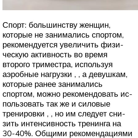
Спорт: большинству женщин,
которые не занимались спортом,
рекомендуется уве­ли­чить фи­зи­
чес­кую активность во время
второго триместра, используя
аэробные наг­руз­ки , , а де­вуш­кам,
которые ранее занимались
спортом, можно ре­ко­мен­до­вать ис­
поль­зо­вать так же и силовые
тренировки , , но им следует сни­
зить ин­тен­сив­ность тре­нин­га на
30-40%. Общими ре­ко­мен­да­ция­ми