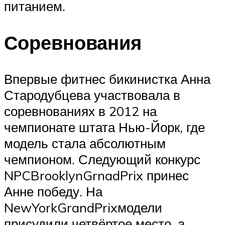
питанием.
Соревнования
Впервые фитнес бикинистка Анна
Стародубцева участвовала в
соревнованиях в 2012 на
чемпионате штата Нью-Йорк, где
модель стала абсолютным
чемпионом. Следующий конкурс
NPCBrooklynGrnadPrix принес
Анне победу. На
NewYorkGrandPrixмодели
присудили четвёртое место, а