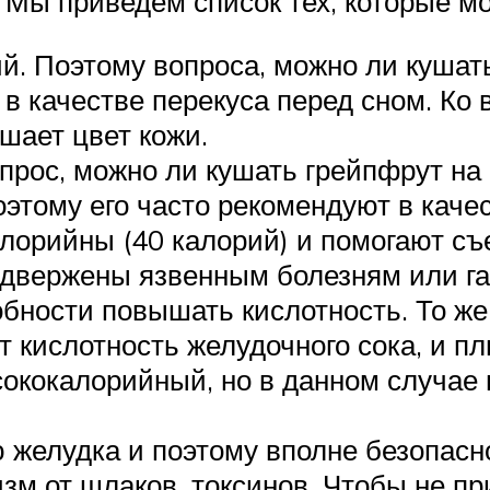
 Мы приведем список тех, которые мо
й. Поэтому вопроса, можно ли кушать
в качестве перекуса перед сном. Ко 
шает цвет кожи.
опрос, можно ли кушать грейпфрут на
тому его часто рекомендуют в качес
лорийны (40 калорий) и помогают с
одвержены язвенным болезням или га
обности повышать кислотность. То же
т кислотность желудочного сока, и пл
ысококалорийный, но в данном случае
 желудка и поэтому вполне безопасно
зм от шлаков, токсинов. Чтобы не пр