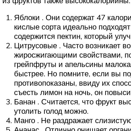
из фруктов также высококалорийны.
Яблоки . Они содержат 47 калори
кислые сорта идеально подходят 
содержится пектин, который улуч
Цитрусовые . Часто возникает в
жиросжигающими свойствами, поэ
грейпфруты и апельсины малока
быстрее. Но помните, если вы п
противопоказаны, ввиду их спос
съесть лимон на ночь, он повыси
Банан . Считается, что фрукт в
утолить голод можно.
Манго . Не раздражает слизистую
Ананас . Отлично очищает органи