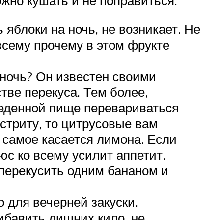
жно кушать и не поправиться.
 яблоки на ночь, не возникает. Не
всему прочему в этом фрукте
 ночь? Он известен своими
тве перекуса. Тем более,
ъеденной пище перевариваться
стриту, то цитрусовые вам
 самое касается лимона. Если
юс ко всему усилит аппетит.
 перекусить одним бананом и
 для вечерней закуски.
ибавить лишних кило, не