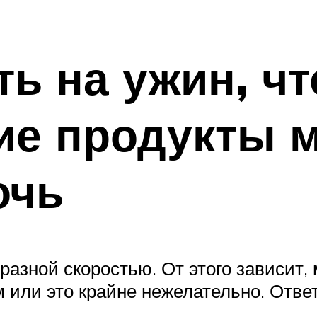
ть на ужин, ч
кие продукты 
очь
азной скоростью. От этого зависит,
 или это крайне нежелательно. Отве