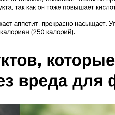
кта, так как он тоже повышает кисло
жает аппетит, прекрасно насыщает. У
окалориен (250 калорий).
ктов, которы
ез вреда для