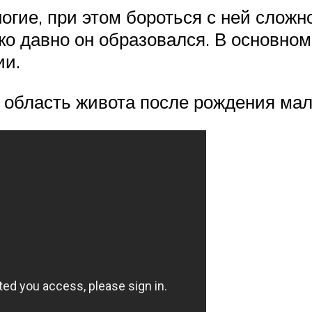
огие, при этом бороться с ней слож
ько давно он образовался. В основно
ии.
ь область живота после рождения ма