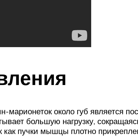
вления
-марионеток около губ является по
ывает большую нагрузку, сокращаясь
 как пучки мышцы плотно прикреплен