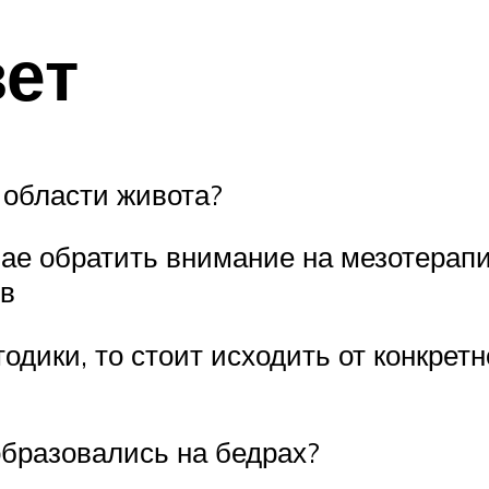
ет
в области живота?
чае обратить внимание на мезотерап
ов
одики, то стоит исходить от конкрет
образовались на бедрах?