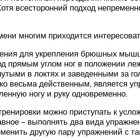
 Хотя всесторонний подход непремен
мени многим приходится интересовать
нения для укрепления брюшных мышц
од прямым углом ног в положении леж
нутыми в локтях и заведенными за го
о весьма действенным, является упр
енную ногу и руку одновременно.
тренировки можно приступать к усл
лавное – выполнять два вида упражне
именить другую пару упражнений с т