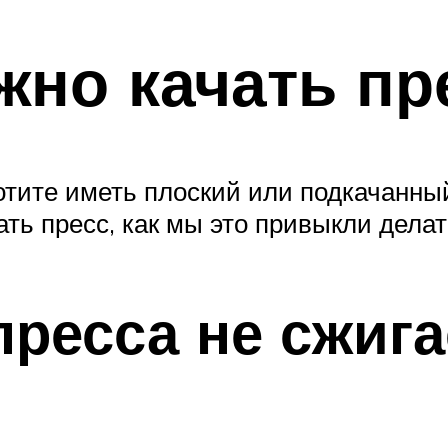
жно качать пр
отите иметь плоский или подкачанны
ать пресс, как мы это привыкли делат
пресса не сжига