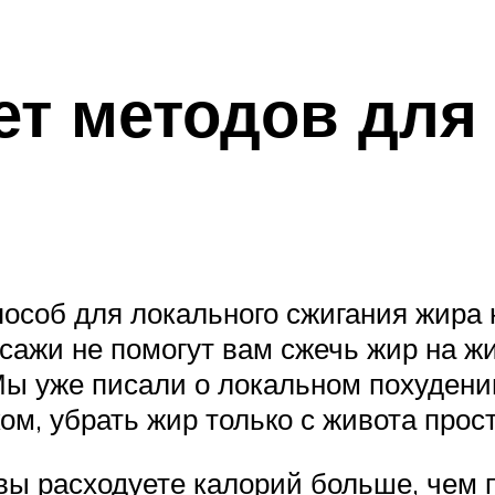
ет методов для
соб для локального сжигания жира на
сажи не помогут вам сжечь жир на жи
Мы уже писали о локальном похудени
ом, убрать жир только с живота прос
 вы расходуете калорий больше, чем 