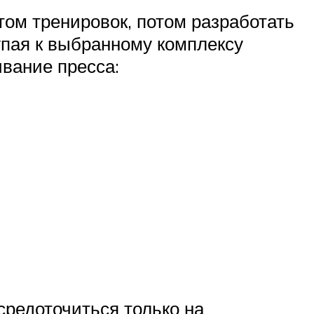
атом тренировок, потом разработать
упая к выбранному комплексу
ивание пресса:
средоточиться только на