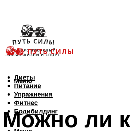
Диеты
Меню
Питание
Упражнения
Фитнес
Можно ли к
Бодибилдинг
Меню