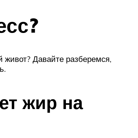
есс?
й живот? Давайте разберемся,
ь.
ет жир на