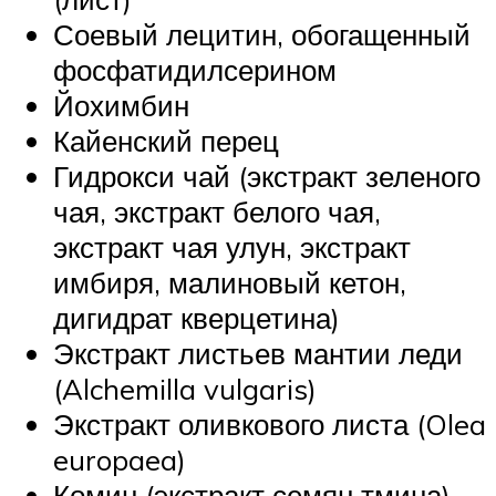
Соевый лецитин, обогащенный
фосфатидилсерином
Йохимбин
Кайенский перец
Гидрокси чай (экстракт зеленого
чая, экстракт белого чая,
экстракт чая улун, экстракт
имбиря, малиновый кетон,
дигидрат кверцетина)
Экстракт листьев мантии леди
(Alchemilla vulgaris)
Экстракт оливкового листа (Olea
europaea)
Комин (экстракт семян тмина)