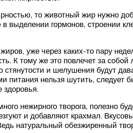
ирностью, то животный жир нужно доб
 в выделении гормонов, строении кле
.
иров, уже через каких-то пару неде
ть. К тому же это повлечет за собой
 стянутости и шелушения будут дават
и питания нельзя шутить, следует бы
е здоровья.
ного нежирного творога, полезно буде
езгуют и добавляют крахмал. Вкусо
Ведь натуральный обезжиренный твор