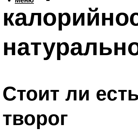
калорийнос
натурально
Стоит ли ест
творог