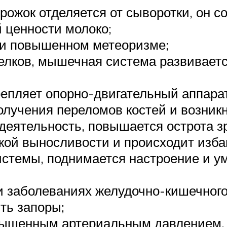
орожок отделяется от сыворотки, он 
 ценности молоко;
 и повышенном метеоризме;
лков, мышечная система развивается
епляет опорно-двигательный аппарат,
олучения переломов костей и возникн
деятельность, повышается острота з
ой выносливости и происходит избав
истемы, поднимается настроение и у
и заболеваниях желудочно-кишечного 
ть запоры;
овышенным артериальным давлением, 