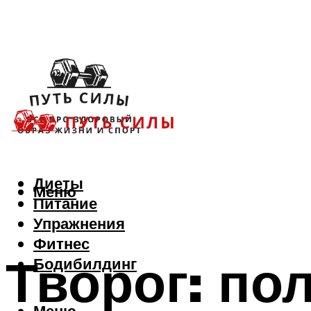
Диеты
Меню
Питание
Упражнения
Фитнес
Творог: пол
Бодибилдинг
Меню