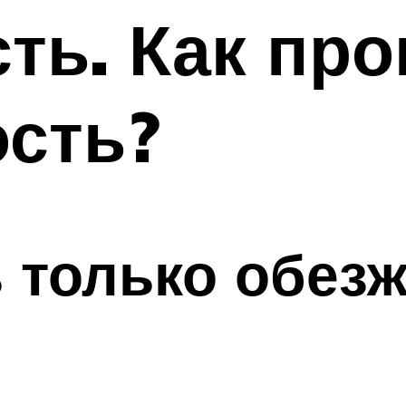
ть. Как про
сть?
ь только обе