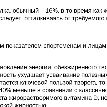
ка, обычный – 16%, в то время как 
следует, отталкиваясь от требуемого
тим показателем спортсменам и лица
новление энергии, обезжиренного тв
ность ухудшает усваивание полезных
тается ключевой пользой творога, то 
40% меньше в сравнении с классиче
кта жирорастворимого витамина D, но
сокой жирностью.