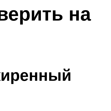
верить на
зжиренный