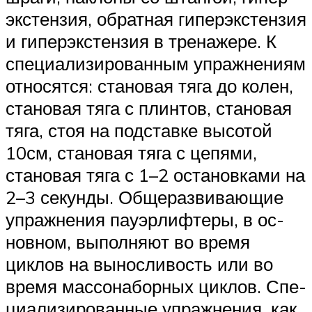
экс­тен­зия, об­рат­ная ги­пер­экс­тен­зия
и ги­пер­экс­тен­зия в тре­на­же­ре. К
спе­ци­а­ли­зи­ро­ван­ным уп­раж­не­ни­ям
от­но­сят­ся: становая тяга до ко­лен,
становая тяга с плин­тов, становая
тяга, стоя на под­с­тав­ке высотой
10см, становая тяга с цепями,
становая тяга с 1–2 ос­та­нов­ка­ми на
2–3 секунды. Об­ще­раз­ви­ва­ю­щие
уп­раж­не­ния пауэр­лиф­те­ры, в ос­
нов­ном, выполняют во время
циклов на вы­нос­ли­вость или во
время мас­со­на­бор­ных циклов. Спе­
ци­а­ли­зи­ро­ван­ные уп­раж­не­ния, как