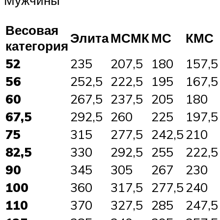
Мужчины
Весовая
Элита
МСМК
МС
КМС
категория
52
235
207,5
180
157,5
56
252,5
222,5
195
167,5
60
267,5
237,5
205
180
67,5
292,5
260
225
197,5
75
315
277,5
242,5
210
82,5
330
292,5
255
222,5
90
345
305
267
230
100
360
317,5
277,5
240
110
370
327,5
285
247,5