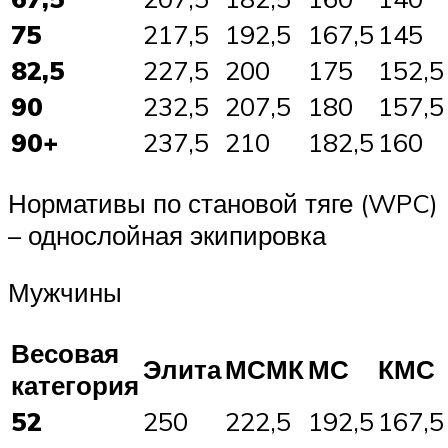
75
217,5
192,5
167,5
145
82,5
227,5
200
175
152,5
90
232,5
207,5
180
157,5
90+
237,5
210
182,5
160
Нормативы по становой тяге (WPC)
– однослойная экипировка
Мужчины
Весовая
Элита
МСМК
МС
КМС
категория
52
250
222,5
192,5
167,5