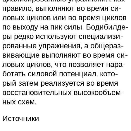
пра­ви­ло, вы­пол­ня­ют во время си­
ло­вых циклов или во вре­мя цик­лов
по выходу на пик силы. Бо­ди­бил­де­
ры редко ис­поль­зу­ют спе­ци­а­ли­зи­
ро­ван­ные уп­раж­не­ния, а об­ще­раз­
ви­ва­ю­щие вы­пол­ня­ют во время си­
ло­вых циклов, что поз­во­ля­ет на­ра­
бо­тать си­ло­вой по­тен­ци­ал, ко­то­
рый затем ре­а­ли­зу­ет­ся во время
вос­ста­но­ви­тель­ных вы­со­ко­объ­ем­
ных схем.
Источники