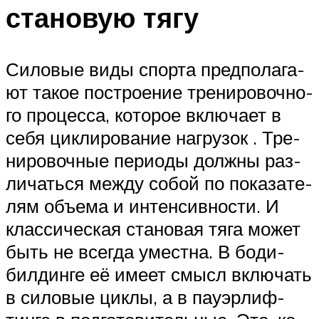
становую тягу
Силовые виды спорта пред­по­ла­га­
ют такое пост­ро­е­ние тре­ни­ро­воч­но­
го про­цес­са, ко­то­рое вклю­ча­ет в
себя цик­ли­ро­ва­ние наг­ру­зок . Тре­
ни­ро­воч­ные пе­ри­о­ды должны раз­
ли­чать­ся между собой по по­ка­за­те­
лям объема и ин­тен­сив­нос­ти. И
клас­си­чес­кая ста­но­вая тя­га может
быть не всегда умест­на. В бо­ди­
бил­дин­ге её име­ет смысл вклю­чать
в силовые циклы, а в пауэр­лиф­