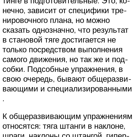
тин­ге в под­го­то­ви­тель­ные. Это, ко­
неч­но, за­ви­сит от спе­ци­фи­ки тре­
ни­ро­воч­но­го плана, но можно
сказать од­ноз­нач­но, что ре­зуль­тат
в ста­но­вой тяге дос­ти­га­ет­ся не
только пос­редст­вом вы­пол­не­ния
са­мо­го дви­же­ния, но так же и под­
соб­ки. Под­соб­ные уп­раж­не­ния, в
свою оче­редь, бы­ва­ют об­ще­раз­ви­
ва­ю­щи­ми и спе­ци­а­ли­зи­ро­ван­ны­ми
.
К об­ще­раз­ви­ва­ю­щим уп­раж­не­ни­ям
от­но­сят­ся: тя­га штан­ги в нак­ло­не,
шра­ги, нак­ло­ны со штан­гой, ги­пер­