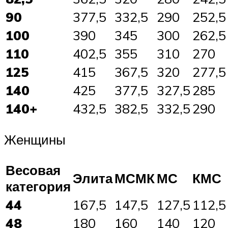
90
377,5
332,5
290
252,5
100
390
345
300
262,5
110
402,5
355
310
270
125
415
367,5
320
277,5
140
425
377,5
327,5
285
140+
432,5
382,5
332,5
290
Женщины
Весовая
Элита
МСМК
МС
КМС
категория
44
167,5
147,5
127,5
112,5
48
180
160
140
120