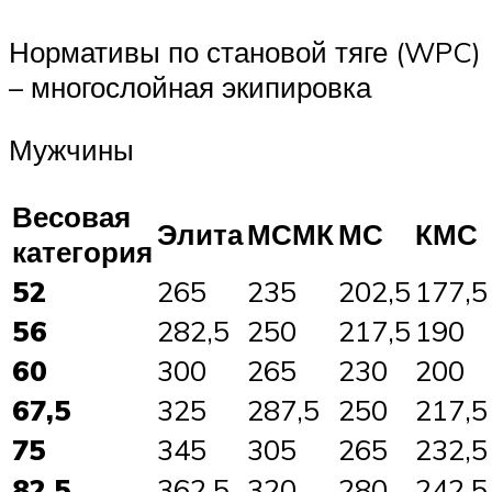
Нормативы по становой тяге (WPC)
– многослойная экипировка
Мужчины
Весовая
Элита
МСМК
МС
КМС
категория
52
265
235
202,5
177,5
56
282,5
250
217,5
190
60
300
265
230
200
67,5
325
287,5
250
217,5
75
345
305
265
232,5
82,5
362,5
320
280
242,5