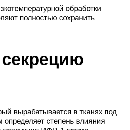
изкотемпературной обработки
оляют полностью сохранить
 секрецию
орый вырабатывается в тканях под
м определяет степень влияния
то продукция ИФР-1 прямо