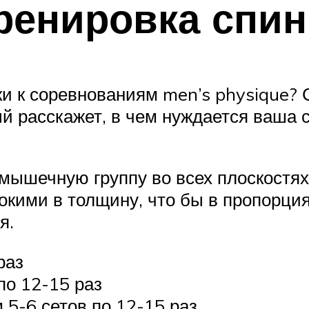
тренировка спи
вки к соревнованиям men’s physique?
й расскажет, в чем нуждается ваша с
мышечную группу во всех плоскостях
окими в толщину, что бы в пропорция
я.
раз
по 12-15 раз
 5-6 сетов по 12-15 раз