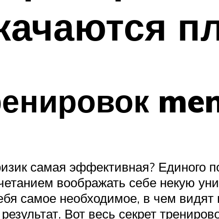
 качаются п
енировок men
изик самая эффективная? Единого по
очетанием воображать себе некую ун
бя самое необходимое, в чем видят п
езультат. Вот весь секрет трениро