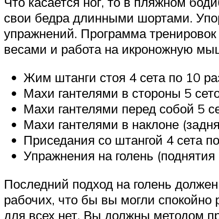
Что касается ног, то в пляжном боди
свои бедра длинными шортами. Упор
упражнений. Программа тренировок 
весами и работа на икроножную мы
Жим штанги стоя 4 сета по 10 ра
Махи гантелями в стороны 5 сето
Махи гантелями перед собой 5 се
Махи гантелями в наклоне (задня
Приседания со штангой 4 сета по
Упражнения на голень (поднятия 
Последний подход на голень должен
рабочих, что бы вы могли спокойно 
для всех нет. Вы должны методом п