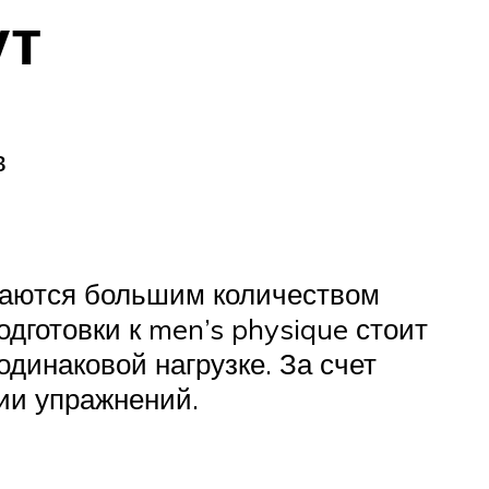
ут
в
ваются большим количеством
одготовки к men’s physique стоит
динаковой нагрузке. За счет
ии упражнений.