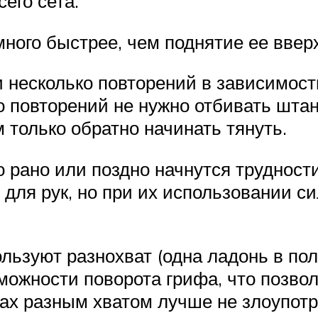
сего сета.
ного быстрее, чем поднятие ее вверх
 несколько повторений в зависимости
 повторений не нужно отбивать штан
м только обратно начинать тянуть.
 рано или поздно начнутся трудност
 для рук, но при их использовании си
льзуют разнохват (одна ладонь в по
можности поворота грифа, что позво
ах разным хватом лучше не злоупотр