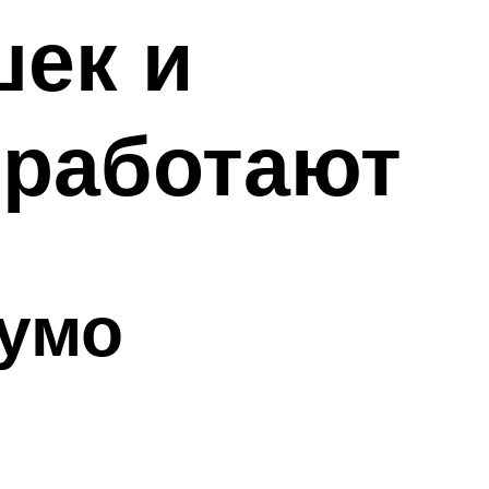
ек и
 работают
сумо