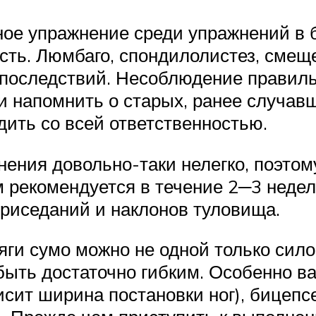
ное упражнение среди упражнений в 
ть. Люмбаго, спондилолистез, смещ
последствий. Несоблюдение правиль
и напомнить о старых, ранее случавш
ить со всей ответственностью.
ения довольно-таки нелегко, поэтом
 рекомендуется в течение 2─3 недель
риседаний и наклонов туловища.
ги сумо можно не одной только силой
быть достаточно гибким. Особенно в
исит ширина постановки ног), бицепс