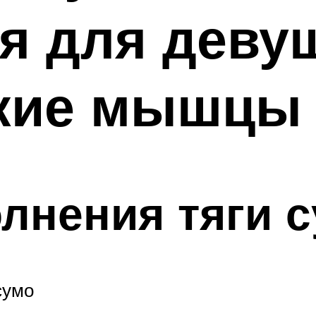
я для девуш
акие мышцы
лнения тяги 
сумо