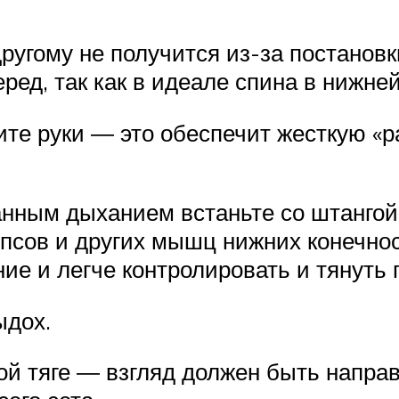
ругому не получится из-за постановк
еред, так как в идеале спина в нижне
гите руки ― это обеспечит жесткую 
анным дыханием встаньте со штанго
псов и других мышц нижних конечно
ние и легче контролировать и тянуть 
ыдох.
ой тяге ― взгляд должен быть направ