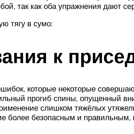
ой, так как оба упражнения дают сер
ю тягу в сумо:
ания к присе
шибок, которые некоторые совершаю
сильный прогиб спины, опущенный вни
е применение слишком тяжёлых утяжел
ие более безопасным и правильным, 