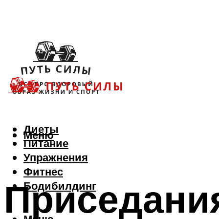
Диеты
Меню
Питание
Упражнения
Фитнес
Приседания
Бодибилдинг
Меню