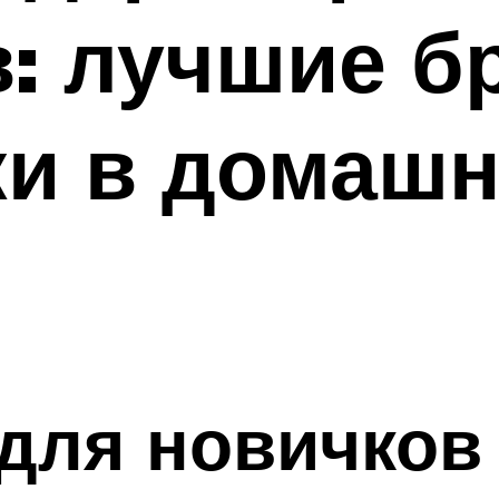
: лучшие б
ки в домаш
для новичков