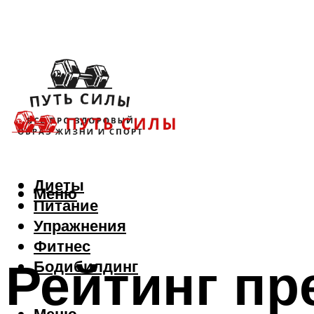
Диеты
Меню
Питание
Упражнения
Фитнес
Рейтинг п
Бодибилдинг
Меню