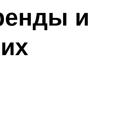
ренды и
них