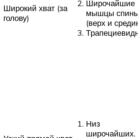
Широчайшие
Широкий хват (за
мышцы спин
голову)
(верх и средин
Трапециевид
Низ
широчайших.