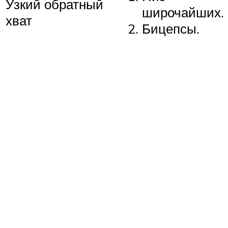
Узкий обратный
широчайших.
хват
Бицепсы.