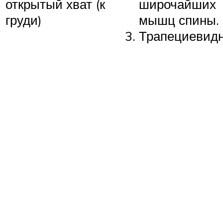
открытый хват (к
широчайших
груди)
мышц спины.
Трапециевид