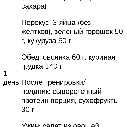
сахара)
Перекус: 3 яйца (без
желтков), зеленый горошек 50
г, кукуруза 50 г
Обед: овсянка 60 г, куриная
грудка 140 г
1
После тренировки/
день
полдник: сывороточный
протеин порция, сухофрукты
30 г
Ужин: салат из овощей,