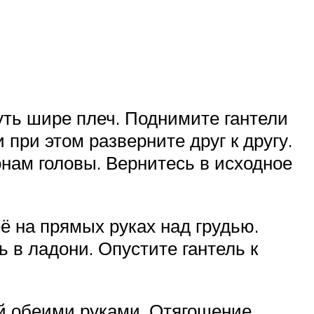
чуть шире плеч. Поднимите гантели
 при этом разверните друг к другу.
онам головы. Вернитесь в исходное
ё на прямых руках над грудью.
 в ладони. Опустите гантель к
ой обеими руками. Отягощение