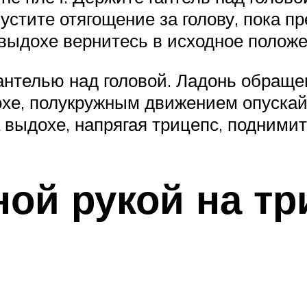
устите отягощение за голову, пока п
выдохе вернитесь в исходное положе
гантелью над головой. Ладонь обращ
дохе, полукружным движением опускайт
 выдохе, напрягая трицепс, поднимит
ой рукой на тр