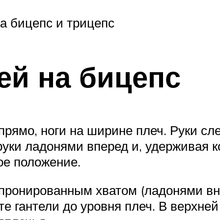
а бицепс и трицепс
ей на бицепс
рямо, ноги на ширине плеч. Руки слег
руки ладонями вперед и, удерживая к
ое положение.
 пронированным хватом (ладонями вни
е гантели до уровня плеч. В верхней