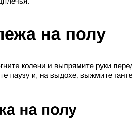
дплечья.
лежа на полу
Согните колени и выпрямите руки пере
те паузу и, на выдохе, выжмите гант
жа на полу