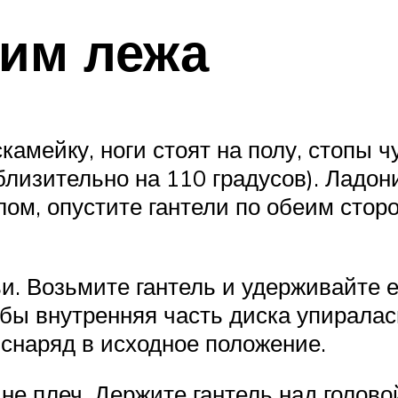
им лежа
скамейку, ноги стоят на полу, стопы 
близительно на 110 градусов). Ладони
лом, опустите гантели по обеим стор
и. Возьмите гантель и удерживайте е
бы внутренняя часть диска упиралась
 снаряд в исходное положение.
ине плеч. Держите гантель над голов