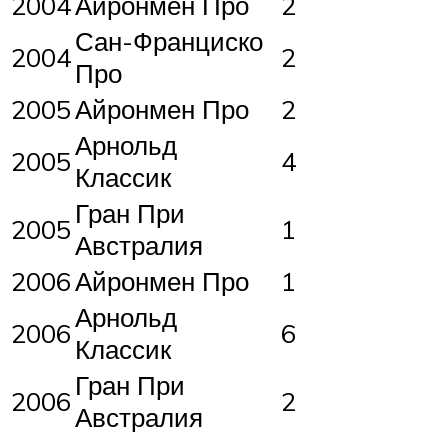
2004
Айронмен Про
2
Сан-Франциско
2004
2
Про
2005
Айронмен Про
2
Арнольд
2005
4
Классик
Гран При
2005
1
Австралия
2006
Айронмен Про
1
Арнольд
2006
6
Классик
Гран При
2006
2
Австралия