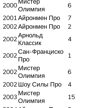
Мистер
2000
6
Олимпия
2001
Айронмен Про
7
2002
Айронмен Про
2
Арнольд
2002
4
Классик
Сан-Франциско
2002
1
Про
Мистер
2002
6
Олимпия
2002
Шоу Силы Про
4
Мистер
2003
15
Олимпия