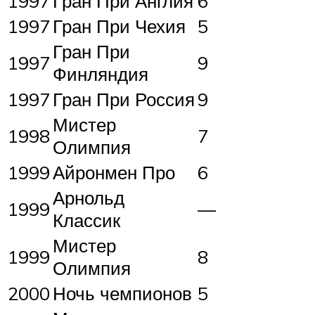
1997
Гран При Англия
6
1997
Гран При Чехия
5
Гран При
1997
9
Финляндия
1997
Гран При Россия
9
Мистер
1998
7
Олимпия
1999
Айронмен Про
6
Арнольд
1999
—
Классик
Мистер
1999
8
Олимпия
2000
Ночь чемпионов
5