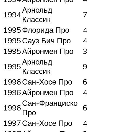
Арнольд
1994
7
Классик
1995
Флорида Про
4
1995
Сауз Бич Про
4
1995
Айронмен Про
3
Арнольд
1995
9
Классик
1996
Сан-Хосе Про
6
1996
Айронмен Про
4
Сан-Франциско
1996
6
Про
1997
Сан-Хосе Про
4