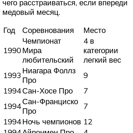
чего расстраиваться, если впереди
медовый месяц.
Год
Соревнования
Место
Чемпионат
4 в
1990
Мира
категории
любительский
легкий вес
Ниагара Фоллз
1993
9
Про
1994
Сан-Хосе Про
7
Сан-Франциско
1994
7
Про
1994
Ночь чемпионов
12
1994
Айронмен Про
4