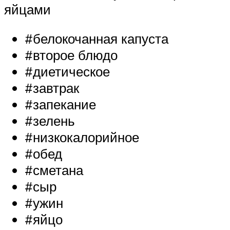
яйцами
#белокочанная капуста
#второе блюдо
#диетическое
#завтрак
#запекание
#зелень
#низкокалорийное
#обед
#сметана
#сыр
#ужин
#яйцо