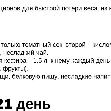
ционов для быстрой потери веса, из 
только томатный сок, второй – кисл
, несладкий чай.
я кефира – 1,5 л, к нему каждый ден
, фрукты).
щи, белковую пищу, несладкие напит
21 день