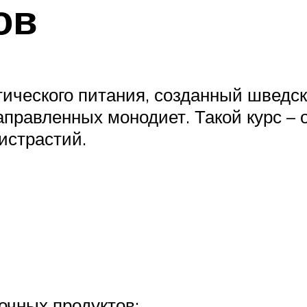
ов
тического питания, созданный шведс
правленных монодиет. Такой курс – 
истрастий.
очных продуктов;