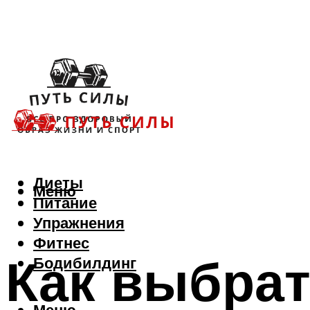
Диеты
Меню
Питание
Упражнения
Фитнес
Как выбра
Бодибилдинг
Меню