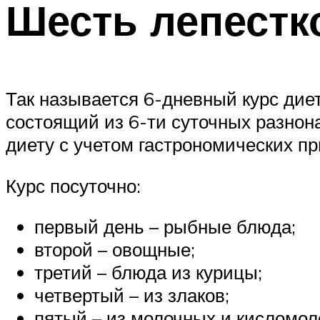
Шесть лепестк
Так называется 6-дневный курс дие
состоящий из 6-ти суточных разнона
диету с учетом гастрономических пр
Курс посуточно:
первый день – рыбные блюда;
второй – овощные;
третий – блюда из курицы;
четвертый – из злаков;
пятый – из молочных и кисломол