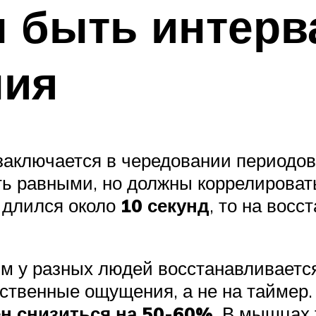
 быть интерв
ния
аключается в чередовании периодов 
ть равными, но должны коррелироват
и длился около
10 секунд
, то на вос
зм у разных людей восстанавливаетс
ственные ощущения, а не на таймер.
н снизиться на 50-60%
. В мышцах 