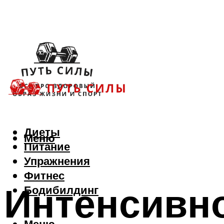
Диеты
Меню
Питание
Упражнения
Фитнес
Интенсивн
Бодибилдинг
Меню