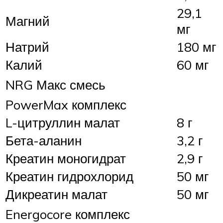
29,1
Магний
мг
Натрий
180 мг
Калий
60 мг
NRG Макс смесь
PowerMax комплекс
L-цитруллин малат
8 г
Бета-аланин
3,2 г
Креатин моногидрат
2,9 г
Креатин гидрохлорид
50 мг
Дикреатин малат
50 мг
Energocore комплекс