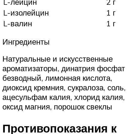
L-лейцин
2 г
L-изолейцин
1 г
L-валин
1 г
Ингредиенты
Натуральные и искусственные
ароматизаторы, динатрия фосфат
безводный, лимонная кислота,
диоксид кремния, сукралоза, соль,
ацесульфам калия, хлорид калия,
оксид магния, порошок свеклы
Противопоказания к