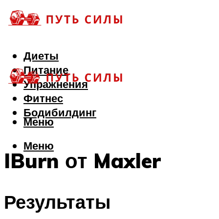
Диеты
Питание
Упражнения
Фитнес
Бодибилдинг
Меню
Меню
IBurn от Maxler
Результаты