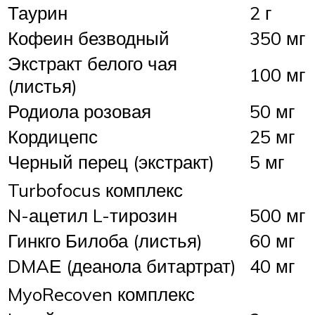
Таурин
2 г
Кофеин безводный
350 мг
Экстракт белого чая
100 мг
(листья)
Родиола розовая
50 мг
Кордицепс
25 мг
Черный перец (экстракт)
5 мг
Turbofocus комплекс
N-ацетил L-тирозин
500 мг
Гинкго Билоба (листья)
60 мг
DMAЕ (деанола битартрат)
40 мг
MyoRecoven комплекс