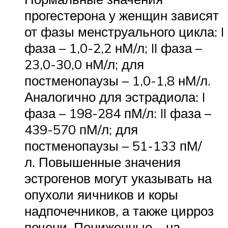
прогестерона у женщин зависят
от фазы менструального цикла: I
фаза – 1,0-2,2 нМ/л; II фаза –
23,0-30,0 нМ/л; для
постменопаузы – 1,0-1,8 нМ/л.
Аналогично для эстрадиола: I
фаза – 198-284 пМ/л: II фаза –
439-570 пМ/л; для
постменопаузы – 51-133 пМ/
л. Повышенные значения
эстрогенов могут указывать на
опухоли яичников и коры
надпочечников, а также цирроз
печени. Пониженные – на