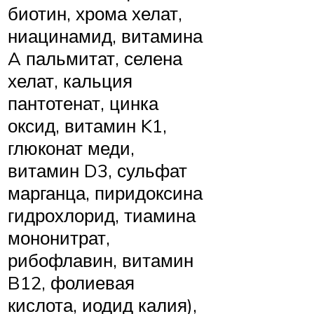
биотин, хрома хелат,
ниацинамид, витамина
A пальмитат, селена
хелат, кальция
пантотенат, цинка
оксид, витамин K1,
глюконат меди,
витамин D3, сульфат
марганца, пиридоксина
гидрохлорид, тиамина
мононитрат,
рибофлавин, витамин
B12, фолиевая
кислота, иодид калия),