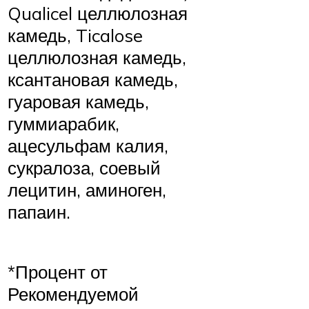
Qualicel целлюлозная
камедь, Ticalose
целлюлозная камедь,
ксантановая камедь,
гуаровая камедь,
гуммиарабик,
ацесульфам калия,
сукралоза, соевый
лецитин, аминоген,
папаин.
*Процент от
Рекомендуемой