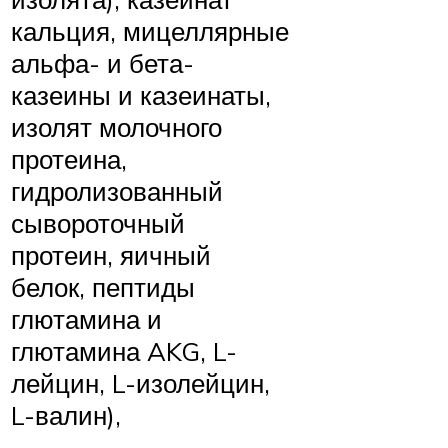
кальция, мицеллярные
альфа- и бета-
казеины и казеинаты,
изолят молочного
протеина,
гидролизованный
сывороточный
протеин, яичный
белок, пептиды
глютамина и
глютамина AKG, L-
лейцин, L-изолейцин,
L-валин),