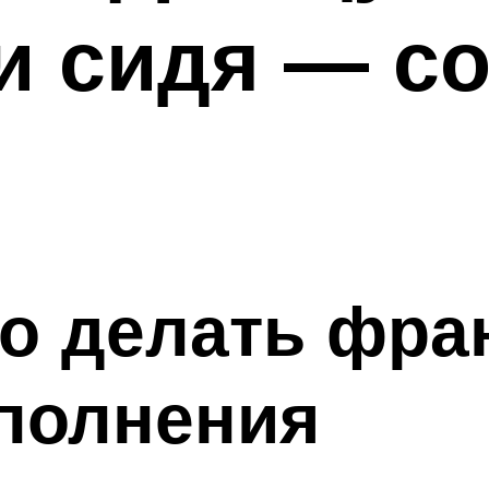
 и сидя — с
о делать фра
полнения