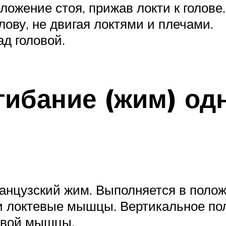
ложение стоя, прижав локти к голове.
лову, не двигая локтями и плечами.
д головой.
гибание (жим) одн
нцузский жим. Выполняется в полож
 и локтевые мышцы. Вертикальное по
лавой мышцы.