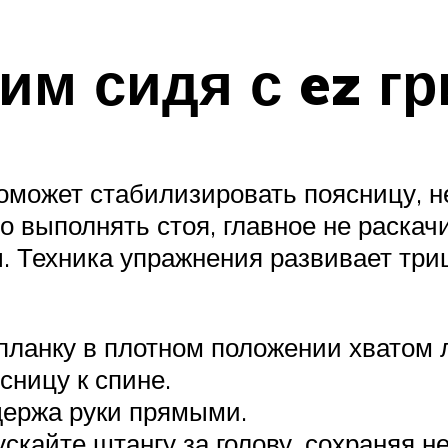
им сидя с ez г
оможет стабилизировать поясницу, не
о выполнять стоя, главное не раскач
 Техника упражнения развивает триц
планку в плотном положении хватом 
сницу к спине.
держа руки прямыми.
ускайте штангу за голову, сохраняя н