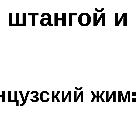
о штангой и
нцузский жим: