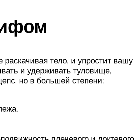
рифом
 раскачивая тело, и упростит вашу
ивать и удерживать туловище,
епс, но в большей степени:
лежа.
еподвижность плечевого и локтевого