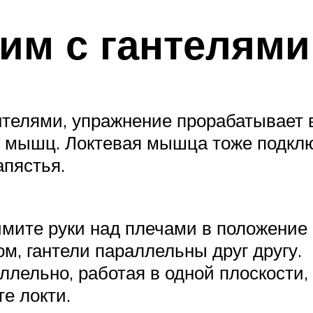
им с гантелями
нтелями, упражнение прорабатывает 
ки мышц. Локтевая мышца тоже подкл
апястья.
имите руки над плечами в положение 
м, гантели параллельны друг другу.
ллельно, работая в одной плоскости, 
е локти.