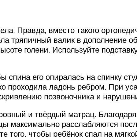
тела. Правда, вместо такого ортопед
дела тряпичный валик в дополнение о
ысоте голени. Используйте подставку
бы спина его опиралась на спинку сту
ко проходила ладонь ребром. При ус
к искривлению позвоночника и наруше
 ровный и твёрдый матрац. Благодаря
цы максимально расслабляются посл
те того, чтобы ребёнок спал на мягк