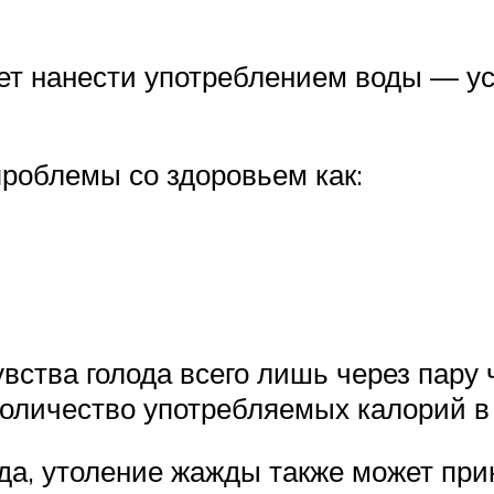
ет нанести употреблением воды — у
 проблемы со здоровьем как:
вства голода всего лишь через пару 
количество употребляемых калорий в
еда, утоление жажды также может пр