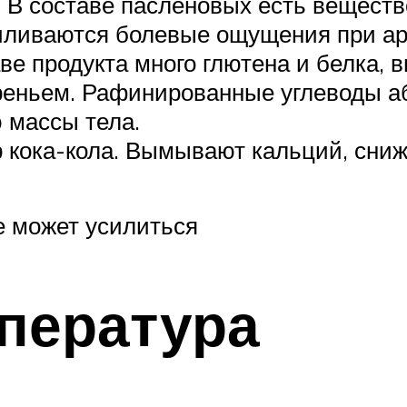
. В составе пасленовых есть веществ
силиваются болевые ощущения при ар
аве продукта много глютена и белка,
реньем. Рафинированные углеводы а
 массы тела.
 кока-кола. Вымывают кальций, сни
е может усилиться
пература