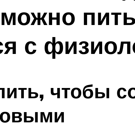
можно пить
я с физиол
 пить, чтобы с
ровыми