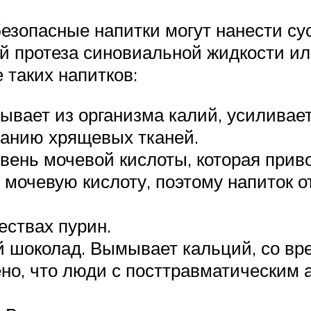
безопасные напитки могут нанести с
й протеза синовиальной жидкости или
 таких напитков:
мывает из организма калий, усиливае
ванию хрящевых тканей.
вень мочевой кислоты, которая приво
 мочевую кислоту, поэтому напиток о
ествах пурин.
ий шоколад. Вымывает кальций, со вр
но, что люди с посттравматическим 