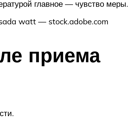
пературой главное — чувство меры.
ssada watt — stock.adobe.com
сле приема
сти.