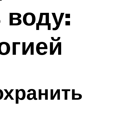
 воду:
огией
охранить