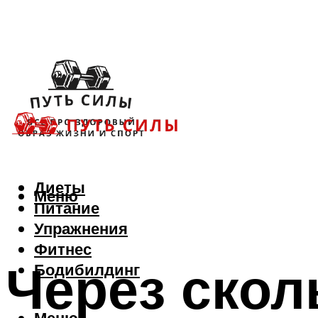
Диеты
Меню
Питание
Упражнения
Фитнес
Через скол
Бодибилдинг
Меню