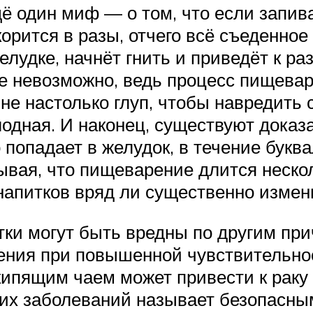
щё один миф — о том, что если запив
орится в разы, отчего всё съеденное
лудке, начнёт гнить и приведёт к р
е невозможно, ведь процесс пищевар
не настолько глуп, чтобы навредить 
лодная. И наконец, существуют доказа
попадает в желудок, в течение буква
ывая, что пищеварение длится нескол
апитков вряд ли существенно измени
тки могут быть вредны по другим пр
ния при повышенной чувствительност
кипящим чаем может привести к рак
ких заболеваний называет безопасны