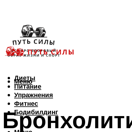
Диеты
Меню
Питание
Упражнения
Фитнес
Бронхолити
Бодибилдинг
Меню