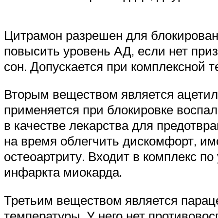
Цитрамон разрешен для блокировани
повысить уровень АД, если нет приз
сон. Допускается при комплексной 
Вторым веществом является ацетилс
применяется при блокировке воспа
в качестве лекарства для предотвр
на время облегчить дискомфорт, им
остеоартриту. Входит в комплекс п
инфаркта миокарда.
Третьим веществом является парац
температуры. У него нет противово