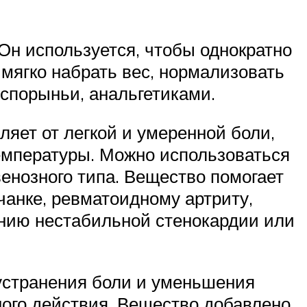
Он используется, чтобы однократно
 мягко набрать вес, нормализовать
 спорыньи, анальгетиками.
яет от легкой и умеренной боли,
емпературы. Можно использоваться
енозного типа. Вещество помогает
анке, ревматоидному артриту,
анию нестабильной стенокардии или
устранения боли и уменьшения
ного действия. Вещество добавлено