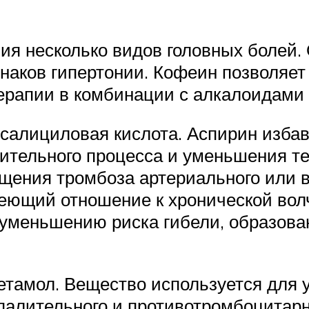
я несколько видов головных болей. 
наков гипертонии. Кофеин позволяет
терапии в комбинации с алкалоидами
алициловая кислота. Аспирин избавл
лительного процесса и уменьшения т
ащения тромбоза артериального или в
еющий отношение к хронической волч
о уменьшению риска гибели, образов
етамол. Вещество используется для 
спалительного и противотромбоцитар