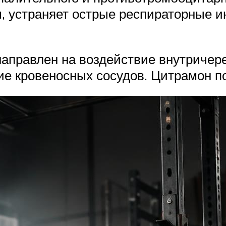
, устраняет острые респираторные и
аправлен на воздействие внутричере
ие кровеносных сосудов. Цитрамон 