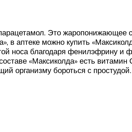
 парацетамол. Это жаропонижающее с
, в аптеке можно купить «Максикол
истой носа благодаря фенилэфрину и
составе «Максиколда» есть витамин 
ий организму бороться с простудой.